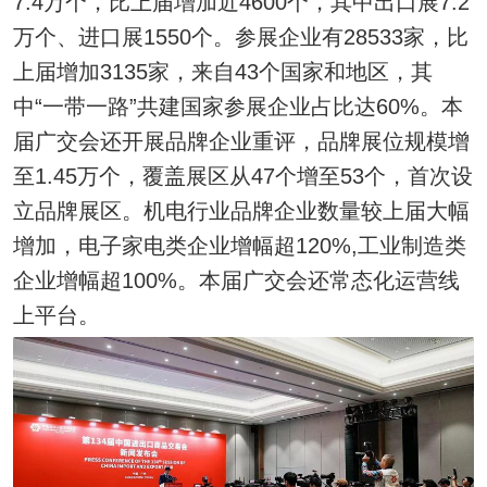
7.4
万个，比上届增加近
4600
个，其中出口展
7.2
万个、进口展
1550
个。参展企业有
28533
家，比
上届增加
3135
家，来自
43
个国家和地区，其
中
“
一带一路
”
共建国家参展企业占比达
60%
。本
届广交会还开展品牌企业重评，品牌展位规模增
至
1.45
万个，覆盖展区从
47
个增至
53
个，首次设
立品牌展区。机电行业品牌企业数量较上届大幅
增加，电子家电类企业增幅超
120%,
工业制造类
企业增幅超
100%
。本届广交会还常态化运营线
上平台。