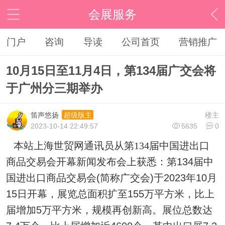
会展服务
门户
咨询
导读
公司首页
营销推广
10月15日至11月4日，第134届广交会将
于广州分三期举办
笛声悠扬
楼主
超级版主
2023-10-14 22:49:57
5635
0
本站上海世贸网通讯员
从第134届中国进出口
商品交易会开幕新闻发布会上获悉：
第
134
届中
国进出口商品交易会
(
简称广交会
)
于
2023
年
10
月
15
日开幕，展览总面积扩至
155
万平方米，比上
届增加
5
万平方米，规模再创新高。展位总数达