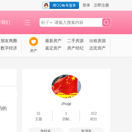
登录
立即注册
于我们
帖子
搜
朋友商圈
最新房产
二手房源
出租房源
数字经济
嘉定房产
房产经纪
志宏房产
房产
索
zhujp
的的
31
1
322
主题
回帖
积分
加好友
发消息