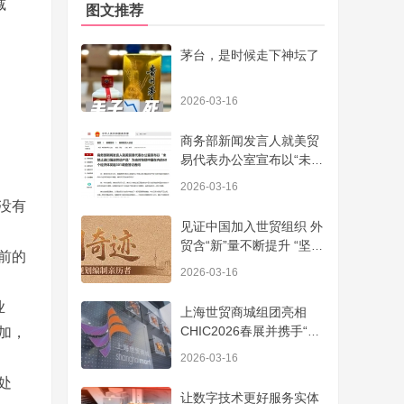
减
图文推荐
茅台，是时候走下神坛了
2026-03-16
商务部新闻发言人就美贸
易代表办公室宣布以“未禁
止进口强迫劳动产品”为由
2026-03-16
对包括中国在内的60个经
没有
济体发起
见证中国加入世贸组织 外
贸含“新”量不断提升 “坚持
前的
改革方向，前景十分明朗”
2026-03-16
业
上海世贸商城组团亮相
CHIC2026春展并携手“时
加，
尚背后的秘密”发起公益项
2026-03-16
目
处
让数字技术更好服务实体