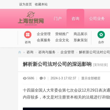
设为首页
收藏本站
门户
咨询
公司业务
企业管理
营销推广
商品展示
会展服务
企业文化
形象策划
咨询
合作
»
咨询
›
咨询与服务
›
企业管理
›
解析新公司法对公司
上
解析新公司法对公司的深远影响
[复制链接]
海
世
5686
|
0
|
2024-1-3 17:02:37
|
显示全部楼层
贸
网
十四届全国人大常委会第七次会议12月29日表决通
论
内容较多，本文是对注册资本相关的法规进行详细
坛